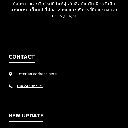
ต้องการ และเว็บไซต์ที่ทำให้ผู้เล่นเชื่อมั่นได้ไม่ผิดหวังคือ
UFABET เว็บแม่
ที่คัดสรรเกมและบริการที่มีคุณภาพและ
มาตรฐานสูง
CONTACT
Enter an address here
+34 24396579
NEW UPDATE