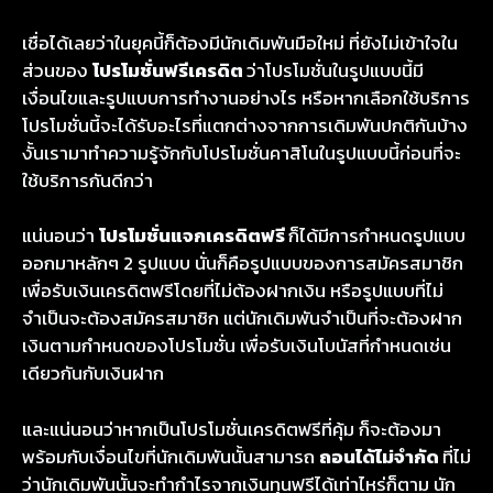
เชื่อได้เลยว่าในยุคนี้ก็ต้องมีนักเดิมพันมือใหม่ ที่ยังไม่เข้าใจใน
ส่วนของ
โปรโมชั่นฟรีเครดิต
ว่าโปรโมชั่นในรูปแบบนี้มี
เงื่อนไขและรูปแบบการทำงานอย่างไร หรือหากเลือกใช้บริการ
โปรโมชั่นนี้จะได้รับอะไรที่แตกต่างจากการเดิมพันปกติกันบ้าง
งั้นเรามาทำความรู้จักกับโปรโมชั่นคาสิโนในรูปแบบนี้ก่อนที่จะ
ใช้บริการกันดีกว่า
แน่นอนว่า
โปรโมชั่นแจกเครดิตฟรี
ก็ได้มีการกำหนดรูปแบบ
ออกมาหลักๆ 2 รูปแบบ นั่นก็คือรูปแบบของการสมัครสมาชิก
เพื่อรับเงินเครดิตฟรีโดยที่ไม่ต้องฝากเงิน หรือรูปแบบที่ไม่
จำเป็นจะต้องสมัครสมาชิก แต่นักเดิมพันจำเป็นที่จะต้องฝาก
เงินตามกำหนดของโปรโมชั่น เพื่อรับเงินโบนัสที่กำหนดเช่น
เดียวกันกับเงินฝาก
และแน่นอนว่าหากเป็นโปรโมชั่นเครดิตฟรีที่คุ้ม ก็จะต้องมา
พร้อมกับเงื่อนไขที่นักเดิมพันนั้นสามารถ
ถอนได้ไม่จำกัด
ที่ไม่
ว่านักเดิมพันนั้นจะทำกำไรจากเงินทุนฟรีได้เท่าไหร่ก็ตาม นัก