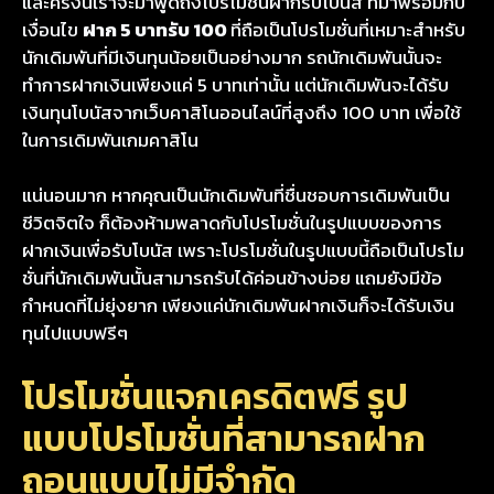
และครั้งนี้เราจะมาพูดถึงโปรโมชั่นฝากรับโบนัส ที่มาพร้อมกับ
เงื่อนไข
ฝาก 5 บาทรับ 100
ที่ถือเป็นโปรโมชั่นที่เหมาะสำหรับ
นักเดิมพันที่มีเงินทุนน้อยเป็นอย่างมาก รถนักเดิมพันนั้นจะ
ทำการฝากเงินเพียงแค่ 5 บาทเท่านั้น แต่นักเดิมพันจะได้รับ
เงินทุนโบนัสจากเว็บคาสิโนออนไลน์ที่สูงถึง 100 บาท เพื่อใช้
ในการเดิมพันเกมคาสิโน
แน่นอนมาก หากคุณเป็นนักเดิมพันที่ชื่นชอบการเดิมพันเป็น
ชีวิตจิตใจ ก็ต้องห้ามพลาดกับโปรโมชั่นในรูปแบบของการ
ฝากเงินเพื่อรับโบนัส เพราะโปรโมชั่นในรูปแบบนี้ถือเป็นโปรโม
ชั่นที่นักเดิมพันนั้นสามารถรับได้ค่อนข้างบ่อย แถมยังมีข้อ
กำหนดที่ไม่ยุ่งยาก เพียงแค่นักเดิมพันฝากเงินก็จะได้รับเงิน
ทุนไปแบบฟรีๆ
โปรโมชั่นแจกเครดิตฟรี รูป
แบบโปรโมชั่นที่สามารถฝาก
ถอนแบบไม่มีจำกัด