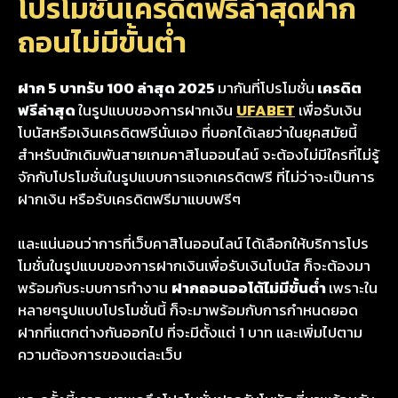
โปรโมชั่นเครดิตฟรีล่าสุดฝาก
ถอนไม่มีขั้นต่ำ
ฝาก 5 บาทรับ 100 ล่าสุด 2025
มากันที่โปรโมชั่น
เครดิต
ฟรีล่าสุด
ในรูปแบบของการฝากเงิน
UFABET
เพื่อรับเงิน
โบนัสหรือเงินเครดิตฟรีนั่นเอง ที่บอกได้เลยว่าในยุคสมัยนี้
สำหรับนักเดิมพันสายเกมคาสิโนออนไลน์ จะต้องไม่มีใครที่ไม่รู้
จักกับโปรโมชั่นในรูปแบบการแจกเครดิตฟรี ที่ไม่ว่าจะเป็นการ
ฝากเงิน หรือรับเครดิตฟรีมาแบบฟรีๆ
และแน่นอนว่าการที่เว็บคาสิโนออนไลน์ ได้เลือกให้บริการโปร
โมชั่นในรูปแบบของการฝากเงินเพื่อรับเงินโบนัส ก็จะต้องมา
พร้อมกับระบบการทำงาน
ฝากถอนออโต้ไม่มีขั้นต่ำ
เพราะใน
หลายๆรูปแบบโปรโมชั่นนี้ ก็จะมาพร้อมกับการกำหนดยอด
ฝากที่แตกต่างกันออกไป ที่จะมีตั้งแต่ 1 บาท และเพิ่มไปตาม
ความต้องการของแต่ละเว็บ