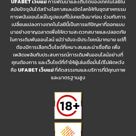
UFABET เว็บแม่
การพัฒนาและเติบโตของเทคโนโลยีใน
สมัยปัจจุบันได้สร้างโอกาสและเปิดโลกให้กับอุตสาหกรรม
การพนันออนไลน์ในรูปแบบที่ไม่เคยเป็นมาก่อน ร่วมกับการ
เปลี่ยนแปลงทางเทคโนโลยีนี้เป็นการแก้ปัญหาที่ออกแบบ
มาอย่างชาญฉลาดเพื่อให้ความสะดวกสบายและปลอดภัย
ในการเดิมพันออนไลน์ แม้ว่ามันจะมีประโยชน์มากมาย แต่ก็
ต้องมีการเลือกเว็บไซต์ที่เหมาะสมและน่าเชื่อถือ เพื่อ
เพลิดเพลินกับประสบการณ์การเดิมพันออนไลน์อย่างที่
คุณต้องการ และเว็บไซต์ที่ทำให้ผู้เล่นเชื่อมั่นได้ไม่ผิดหวัง
คือ
UFABET เว็บแม่
ที่คัดสรรเกมและบริการที่มีคุณภาพ
และมาตรฐานสูง