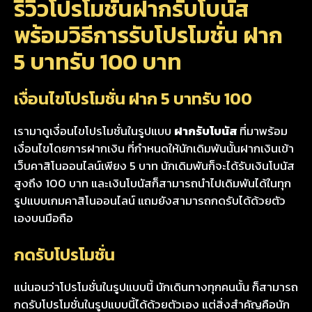
รีวิวโปรโมชั่นฝากรับโบนัส
พร้อมวิธีการรับโปรโมชั่น ฝาก
5 บาทรับ 100 บาท
เงื่อนไขโปรโมชั่น ฝาก 5 บาทรับ 100
เรามาดูเงื่อนไขโปรโมชั่นในรูปแบบ
ฝากรับโบนัส
ที่มาพร้อม
เงื่อนไขโดยการฝากเงิน ที่กำหนดให้นักเดิมพันนั้นฝากเงินเข้า
เว็บคาสิโนออนไลน์เพียง 5 บาท นักเดิมพันก็จะได้รับเงินโบนัส
สูงถึง 100 บาท และเงินโบนัสก็สามารถนำไปเดิมพันได้ในทุก
รูปแบบเกมคาสิโนออนไลน์ แถมยังสามารถกดรับได้ด้วยตัว
เองบนมือถือ
กดรับโปรโมชั่น
แน่นอนว่าโปรโมชั่นในรูปแบบนี้ นักเดินทางทุกคนนั้น ก็สามารถ
กดรับโปรโมชั่นในรูปแบบนี้ได้ด้วยตัวเอง แต่สิ่งสำคัญคือนัก