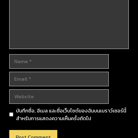
Name
Email
Website
บันทึกชื่อ, อีเมล และชื่อเว็บไซต์ของฉันบนเบราว์เซอร์นี้
สำหรับการแสดงความเห็นครั้งถัดไป