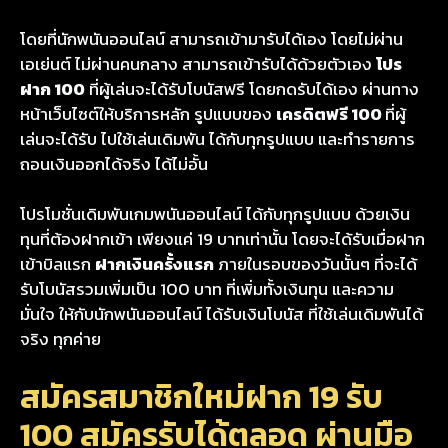
โดยที่นักพนันออนไลน์ สามารถเข้ามารับได้เอง โดยไม่ผ่าน
เอเย่นต์ ไม่ผ่านคนกลาง สามารถเข้ารับได้ด้วยตัวเอง
โปร
ฝาก 100
ที่ผู้เล่นจะได้รับโบนัสฟรี โดยกดรับได้เอง ผ่านทาง
หน้าเว็บไซต์ให้บริการหลัก รูปแบบของ
เครดิตฟรี 100
ที่ผู้
เล่นจะได้รับ ไปใช้เล่นเดิมพัน ได้กับทุกรูปแบบ และทำรายการ
ถอนเงินออกได้จริง ได้ไม่อั้น
โปรโมชั่นเดิมพันเกมพนันออนไลน์ ได้กับทุกรูปแบบ ด้วยเงิน
ทุนที่ต้องฝากเข้า เพียงแค่ 19 บาทเท่านั้น โดยจะได้รับเมื่อฝาก
เข้าบิลแรก
ฝากเงินครั้งแรก
ภายในรอบของวันนั้นๆ ที่จะได้
รับโบนัสรวมเพิ่มเป็น 100 บาท ที่เพิ่มทั้งเงินทุน และความ
มั่นใจ ให้กับนักพนันออนไลน์ ได้รับเงินโบนัส ที่ใช้เล่นเดิมพันได้
จริง ทุกค่าย
สมัครสมาชิกใหม่ฝาก 19 รับ
100 สมัครรับได้ตลอด ผ่านมือ