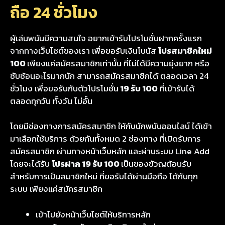
ถือ 24 ชั่วโมง
ผู้เล่นพนันมีความสนใจ อยากเข้ารับโปรโมชั่นฝากครั้งแรก
จากทางเว็บไซต์ของเรา เพื่อขอรับเงินโบนัส
โปรสมาชิกใหม่
100
เพียงแค่สมัครสมาชิกเท่านั้น ที่ไม่ได้มีความยุ่งยาก หรือ
ซับซ้อนอะไรมากนัก สามารถสมัครสมาชิกได้ ตลอดเวลา 24
ชั่วโมง เพื่อขอรับกับตัวโปรโมชั่น
19 รับ 100
ที่เข้ารับได้
ตลอดทุกวัน ทั้งวัน ไม่อั้น
โดยมีช่องทางการสมัครสมาชิก ให้กับนักพนันออนไลน์ ได้เข้า
มาเลือกใช้บริการ ด้วยกันทั้งหมด 2 ช่องทาง ที่เปิดรับการ
สมัครสมาชิก ผ่านทางหน้าเว็บหลัก และผ่านระบบ Line Add
โดยจะได้รับ
โปรฝาก 19 รับ 100
เป็นของขัวญต้อนรับ
สำหรับการเป็นสมาชิกใหม่ ที่ขอรับได้ผ่านมือถือ ได้กับทุก
ระบบ เพียงแค่สมัครสมาชิก
เข้าไปยังหน้าเว็บไซต์ให้บริการหลัก