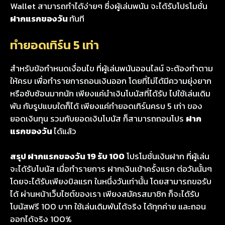
Wallet สามารถทำได้ง่ายๆ ซึ่งผู้เล่นพนัน จะได้รับโปรโมชั่น
ฝากแรกของวัน
ทันที
ทำยอดเทิร์น 5 เท่า
สำหรับข้อกำหนดเงื่อนไข ที่ผู้เล่นพนันออนไลน์ จะต้องทำตาม
ให้ครบ เพื่อทำรายการถอนเงินออก โดยที่ไม่ได้มีความยุ่งยาก
หรือซับซ้อนมากนัก เพียงแค่นำเงินโบนัสที่ได้รับ ไปใช้เล่นเดิม
พัน กับรูปแบบใดก็ได้ เพียงแค่ทำยอดเทิร์นครบ 5 เท่า ของ
ยอดเงินทุน รวมกับยอดเงินโบนัส ก็สามารถถอนโปร
ฝาก
แรกของวัน
ได้แล้ว
สรุป ฝากแรกของวัน 19 รับ 100
โปรโมชั่นเงินฝาก ที่ผู้เล่น
จะได้รับโบนัส เมื่อทำรายการ ฝากเงินเข้าครั้งแรก ต่อวันนั้นๆ
โดยจะได้รับเพียงบิลแรก ในหนึ่งวันเท่านั้น โดยสามารถขอรับ
ได้ ผ่านหน้าเว็บไซต์ของเรา เพียงสมัครสมาชิก ก็จะได้รับ
โบนัสฟรี 100 บาท ใช้เล่นเดิมพันได้จริง ได้ทุกค่าย และถอน
ออกได้จริง 100%