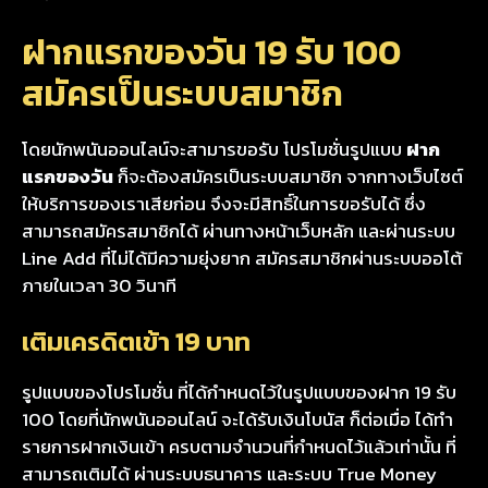
ฝากแรกของวัน 19 รับ 100
สมัครเป็นระบบสมาชิก
โดยนักพนันออนไลน์จะสามารขอรับ โปรโมชั่นรูปแบบ
ฝาก
แรกของวัน
ก็จะต้องสมัครเป็นระบบสมาชิก จากทางเว็บไซต์
ให้บริการของเราเสียก่อน จึงจะมีสิทธิ์ในการขอรับได้ ซึ่ง
สามารถสมัครสมาชิกได้ ผ่านทางหน้าเว็บหลัก และผ่านระบบ
Line Add ที่ไม่ได้มีความยุ่งยาก สมัครสมาชิกผ่านระบบออโต้
ภายในเวลา 30 วินาที
เติมเครดิตเข้า 19 บาท
รูปแบบของโปรโมชั่น ที่ได้กำหนดไว้ในรูปแบบของฝาก 19 รับ
100 โดยที่นักพนันออนไลน์ จะได้รับเงินโบนัส ก็ต่อเมื่อ ได้ทำ
รายการฝากเงินเข้า ครบตามจำนวนที่กำหนดไว้แล้วเท่านั้น ที่
สามารถเติมได้ ผ่านระบบธนาคาร และระบบ True Money