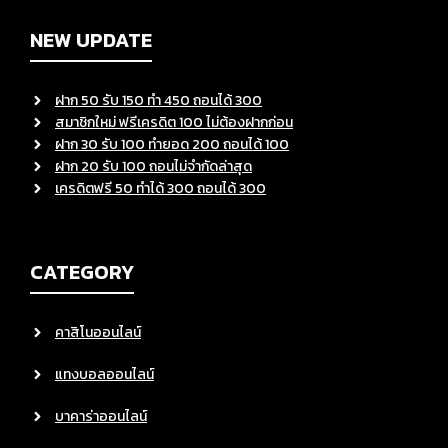
NEW UPDATE
ฝาก 50 รับ 150 ทํา 450 ถอนได้ 300
สมาชิกใหม่ ฟรีเครดิต 100 ไม่ต้องฝากก่อน
ฝาก 30 รับ 100 ทํายอด 200 ถอนได้ 100
ฝาก 20 รับ 100 ถอนไม่จํากัดล่าสุด
เครดิตฟรี 50 ทำได้ 300 ถอนได้ 300
CATEGORY
คาสิโนออนไลน์
แทงบอลออนไลน์
บาคาร่าออนไลน์