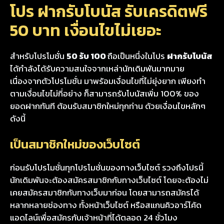
โปร ฝากรับโบนัส รับเครดิตฟรี
50 บาท เงื่อนไขไม่เยอะ
สำหรับโปรโมชั่น
50 รับ 100
ถือเป็นหนึ่งในโปร
ฝากรับโบนัส
ได้กำลังได้รับความสนใจจากเหล่านักเดิมพันมากมาย
เนื่องจากตัวโปรโมชั่น มาพร้อมเงื่อนไขที่ไม่ยุ่งยาก เพียงทำ
ตามเงื่อนไขไม่กี่อย่าง ก็สามารถรับโบนัสเพิ่ม 100% ของ
ยอดฝากทันที ต้อนรับสมาชิกใหม่ทุกท่าน ด้วยเงื่อนไขหลักๆ
ดังนี้
เป็นสมาชิกใหม่ของเว็บไซต์
ก่อนรับโปรโมชั่นทุกโปรโมชั่นของทางเว็บไซต์ รวงถึงโปรนี้
นักเดิมพันจะต้องสมัครสมาชิกกับทางเว็บไซต์ โดยจะต้องไม่
เคยสมัครสมาชิกกับทางเว็บมาก่อน โดยสามารถสมัครได้
หลากหลายช่องทาง ทั้งหน้าเว็บไซต์ หรือสแกนคิวอาร์โค้ด
แอดไลน์เพื่อสมัครกับเจ้าหน้าที่ได้ตลอด 24 ชั่วโมง