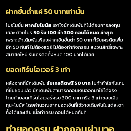
ฝากขั้นต่ำแค่ 50 บาทเท่านั้น
โปรโมชั่น
ฝากรับโบนัส
เอาใจนักเดิมพันที่ไม่ต้องการลงทุน
เยอะ ด้วยโปร
50 รับ 100 ทํา 300 ถอนได้หมด ล่าสุด
เพราะนักเดิมพันเพียงฝากเงินขั้นต่ำ 50 บาท ก็รับเครดิตเพิ่ม
อีก 50 ทันที ไม่ต้องแชร์ ไม่ต้องทำกิจกรรม สงวนสิทธิ์เฉพาะ
สมาชิกใหม่ รับเครดิตทั้งหมด 100 บาทได้เลย
ยอดเทิร์นโอเวอร์ 3 เท่า
หลังจากที่นักเดิมพัน
รับเครดิตฟรี 50 บาท
ไปทำกำไรกับเกม
ที่ชื่นชอบแล้ว นักเดิมพันสามารถถอนเงินออกมาใช้ได้จริง
โดยทำยอดเทิร์นโอเวอร์ครบ 300 บาท หรือ 3 เท่าของเงิน
ทุน+โบนัส โดยคำนวณจากยอดเงินที่ใช้วางเดิมพันในแต่ละตา
ทั้งได้และเสีย เมื่อทำครบ ถอนได้หมดทันที
ทำยอดครบ ฝากถอนผ่านวอ