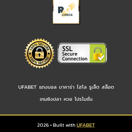
UFABET
แทงบอล
บาคาร่า
ไฮโล
รูเล็ต
สล็อต
เกมยิงปลา
หวย
โปรโมชั่น
2026 • Built with
UFABET