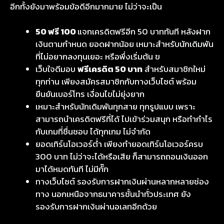
อีกทั้งยังมาพร้อมข้อดีอีกมากมาย ไม่ว่าจะเป็น
50 ฟรี 100
แจกเครดิตฟรีอีก 50 บาททันที หลังฝาก
เงินตามกำหนด ยอดฝากน้อย เหมาะสำหรับนักเดิมพัน
ที่ไม่อยากลงทุนเยอะ หรือพึ่งเริ่มต้น ฃ
เว็บใจดีมอบ
ฟรีเครดิต 50 บาท
สำหรับสมาชิกใหม่
ทุกท่าน เพียงสมัครสมาชิกกับทางเว็บไซต์ พร้อม
ยืนยันเบอร์โทร เงื่อนไขไม่ยุ่งยาก
เหมาะสำหรับนักเดิมพันทุกสาย ทุกรูปแบบ เพราะ
สามารถนำเครดิตฟรีที่ได้ ไปเข้าร่วมสนุก หรือทำกำไร
กับเกมที่ชื่นชอบ ได้ทุกเกม ไม่จำกัด
ยอดเทิร์นโอเวอร์ต่ำ เพียงทำยอดเทิร์นโอเวอร์ครบ
300 บาท ไม่ว่าจะได้หรือเสีย ก็สามารถถอนเงินออก
มาได้หมดทันที ไม่มีกั๊ก
ทางเว็บไซต์ รองรับการฝากเงินผ่านหลากหลายช่อง
ทาง นอกเหนือจากธนาคารชั้นนำทั่วประเทศ ยัง
รองรับการฝากเงินผ่านอเลทอีกด้วย