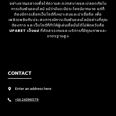
อย่างชาญฉลาดเพื่อให้ความสะดวกสบายและปลอดภัยใน
การเดิมพันออนไลน์ แม้ว่ามันจะมีประโยชน์มากมาย แต่ก็
ต้องมีการเลือกเว็บไซต์ที่เหมาะสมและน่าเชื่อถือ เพื่อ
เพลิดเพลินกับประสบการณ์การเดิมพันออนไลน์อย่างที่คุณ
ต้องการ และเว็บไซต์ที่ทำให้ผู้เล่นเชื่อมั่นได้ไม่ผิดหวังคือ
UFABET เว็บแม่
ที่คัดสรรเกมและบริการที่มีคุณภาพและ
มาตรฐานสูง
CONTACT
Enter an address here
+34 24396579