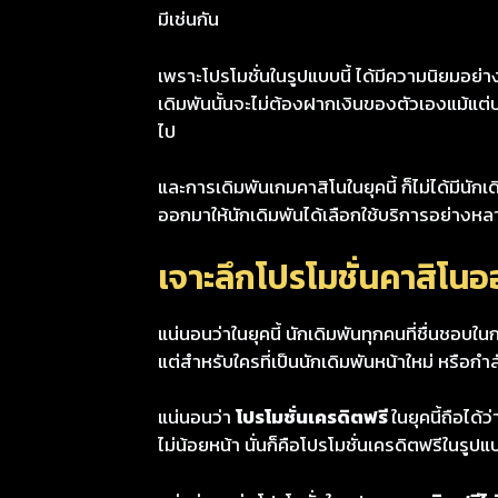
มีเช่นกัน
เพราะโปรโมชั่นในรูปแบบนี้ ได้มีความนิยมอย่า
เดิมพันนั้นจะไม่ต้องฝากเงินของตัวเองแม้แต
ไป
และการเดิมพันเกมคาสิโนในยุคนี้ ก็ไม่ได้มีนักเ
ออกมาให้นักเดิมพันได้เลือกใช้บริการอย่างหลา
เจาะลึกโปรโมชั่นคาสิโนอ
แน่นอนว่าในยุคนี้ นักเดิมพันทุกคนที่ชื่นชอ
แต่สำหรับใครที่เป็นนักเดิมพันหน้าใหม่ หรื
แน่นอนว่า
โปรโมชั่นเครดิตฟรี
ในยุคนี้ถือได
ไม่น้อยหน้า นั่นก็คือโปรโมชั่นเครดิตฟรีในรูปแบ