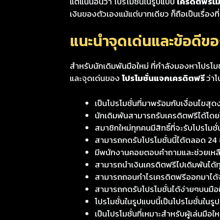
แต่แน่นอนว่า โปรโมชั่นในรูปแบบ
เครดิตฟรีไม
เงินของตัวเองแม้แต่บาทเดียว ก็ถือเป็นเรื่อง
แนะนำจุดเด่นและข้อดีขอ
สำหรับนักเดิมพันมือใหม่ ที่กำลังมองหาโปรโมชั
และจุดเด่นของ
โปรโมชั่นแจกเครดิตฟรี
ว่าโ
เป็นโปรโมชั่นที่มาพร้อมกับเงื่อนไขสุ
นักเดิมพันสามารถรับเครดิตฟรีได้โดยไ
สมาชิกใหม่ทุกคนมีสิทธิ์ที่จะรับโปรโมชั่น
สามารถกดรับโปรโมชั่นนี้ได้ตลอด 24 
มีพนักงานคอยตอบคำถามและช่วยเหลื
สามารถนำเงินเครดิตฟรีไปเดิมพันได้
สามารถถอนกำไรเครดิตฟรีออกมาได้
สามารถกดรับโปรโมชั่นได้ง่ายๆบนมื
โปรโมชั่นในรูปแบบนี้เป็นโปรโมชั่นในร
เป็นโปรโมชั่นที่เหมาะสำหรับผู้เล่นมือ