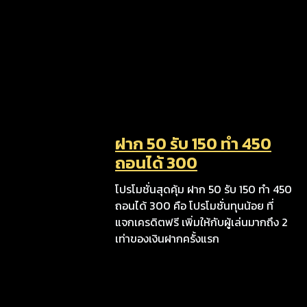
ฝาก 50 รับ 150 ทํา 450
ถอนได้ 300
โปรโมชั่นสุดคุ้ม ฝาก 50 รับ 150 ทํา 450
ถอนได้ 300 คือ โปรโมชั่นทุนน้อย ที่
แจกเครดิตฟรี เพิ่มให้กับผู้เล่นมากถึง 2
เท่าของเงินฝากครั้งแรก