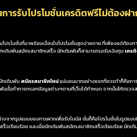
นการรับโปรโมชั่นเครดิตฟรีไม่ต้องฝา
็นโปรโมชั่นที่มาพร้อมเงื่อนไขโปรโมชั่นสุดง่ายดาย ที่เพียงแต่ต้อง
่อนักเดิมพันสมัครสมาชิกเสร็จ นักเดิมพันก็สามารถรอรับเงินทุน
เครด
นักเดิมพัน
สมัครสมาชิกใหม่
แน่นอนมากอย่างแรกที่ควรทำก็คือการที
นักเดิมพันนั้นทำการกรอกข้อมูลต่างๆตามที่เว็บได้กำหนด จากนั้นให้
างจากรูปแบบของการฝากเพื่อรับโบนัส นั่นก็คือโปรโมชั่นในรูปแบบนี้
สร็จเรียบร้อย และเมื่อนักเดิมพันสมัครสมาชิกเสร็จเรียบร้อย นักเด