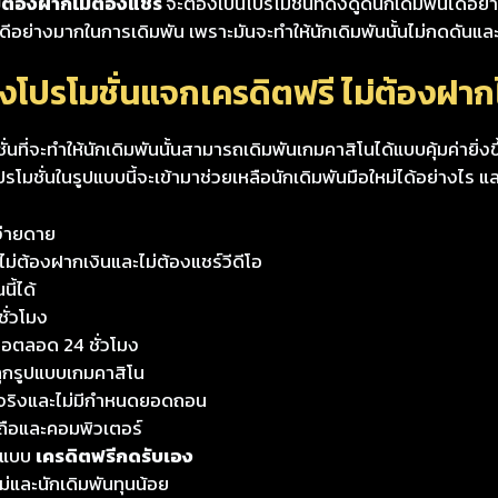
่ต้องฝากไม่ต้องแชร์
จะต้องเป็นโปรโมชั่นที่ดึงดูดนักเดิมพันได้อย่
ที่ดีอย่างมากในการเดิมพัน เพราะมันจะทำให้นักเดิมพันนั้นไม่กดดันแล
งโปรโมชั่นแจกเครดิตฟรี ไม่ต้องฝากไ
่นที่จะทำให้นักเดิมพันนั้นสามารถเดิมพันเกมคาสิโนได้แบบคุ้มค่ายิ่งข
ปรโมชั่นในรูปแบบนี้จะเข้ามาช่วยเหลือนักเดิมพันมือใหม่ได้อย่างไร แ
ดง่ายดาย
ม่ต้องฝากเงินและไม่ต้องแชร์วีดีโอ
นี้ได้
ชั่วโมง
อตลอด 24 ชั่วโมง
ทุกรูปแบบเกมคาสิโน
จริงและไม่มีกำหนดยอดถอน
อถือและคอมพิวเตอร์
ูปแบบ
เครดิตฟรีกดรับเอง
ใหม่และนักเดิมพันทุนน้อย