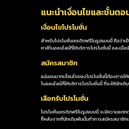
แนะนำเงื่อนไขและขั้นตอ
เงื่อนไขโปรโมชั่น
สำหรับโปรโมชั่นเครดิตฟรีในรูปแบบนี้ ถือว่าเป
คาสิโนออนไลน์ที่ให้บริการโปรโมชั่นนี้ และเมื
สมัครสมาชิก
แน่นอนมากเงื่อนไขของโปรโมชั่นนี้ต้องการให้
โนออนไลน์ที่ให้บริการโปรโมชั่นนี้ ที่จะให้
เลือกรับโปรโมชั่น
โปรโมชั่นเครดิตฟรีในรูปแบบนี้ จะมีความแตกต่
ก็หลังจากที่นักเดิมพันนั้นทำการสมัครสมาชิกเ