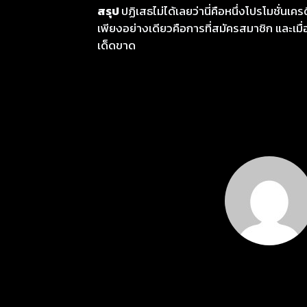
สรุป
ปฏิเสธไม่ได้เลยว่านี่คือหนึ่งโปรโมชั่นเค
เพียงอย่างเดียวคือการที่สมัครสมาชิก และเม
เด็ดขาด