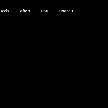
คาร่า
สล็อต
หวย
บทความ