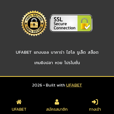
UFABET
แทงบอล
บาคาร่า
ไฮโล
รูเล็ต
สล็อต
เกมยิงปลา
หวย
โปรโมชั่น
2026 • Built with
UFABET
UFABET
สมัครสมาชิก
ทางเข้า