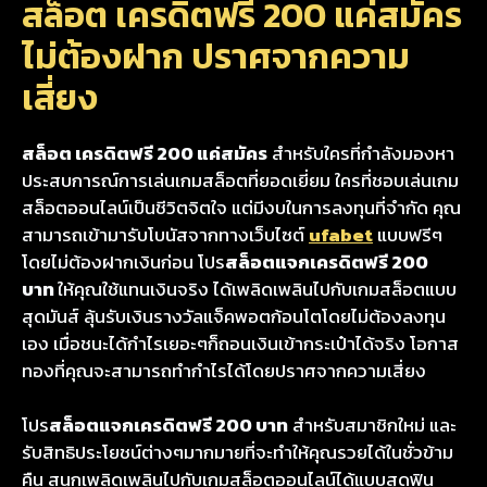
สล็อต เครดิตฟรี 200 แค่สมัคร
ไม่ต้องฝาก ปราศจากความ
เสี่ยง
สล็อต เครดิตฟรี 200 แค่สมัคร
สำหรับใครที่กำลังมองหา
ประสบการณ์การเล่นเกมสล็อตที่ยอดเยี่ยม ใครที่ชอบเล่นเกม
สล็อตออนไลน์เป็นชีวิตจิตใจ แต่มีงบในการลงทุนที่จำกัด คุณ
สามารถเข้ามารับโบนัสจากทางเว็บไซต์
ufabet
แบบฟรีๆ
โดยไม่ต้องฝากเงินก่อน โปร
สล็อตแจกเครดิตฟรี 200
บาท
ให้คุณใช้แทนเงินจริง ได้เพลิดเพลินไปกับเกมสล็อตแบบ
สุดมันส์ ลุ้นรับเงินรางวัลแจ็คพอตก้อนโตโดยไม่ต้องลงทุน
เอง เมื่อชนะได้กำไรเยอะๆก็ถอนเงินเข้ากระเป๋าได้จริง โอกาส
ทองที่คุณจะสามารถทำกำไรได้โดยปราศจากความเสี่ยง
โปร
สล็อตแจกเครดิตฟรี 200 บาท
สำหรับสมาชิกใหม่ และ
รับสิทธิประโยชน์ต่างๆมากมายที่จะทำให้คุณรวยได้ในชั่วข้าม
คืน สนุกเพลิดเพลินไปกับเกมสล็อตออนไลน์ได้แบบสุดฟิน