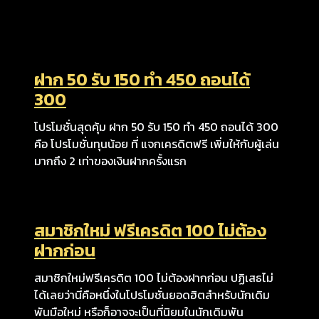
ฝาก 50 รับ 150 ทํา 450 ถอนได้
300
โปรโมชั่นสุดคุ้ม ฝาก 50 รับ 150 ทํา 450 ถอนได้ 300
คือ โปรโมชั่นทุนน้อย ที่ แจกเครดิตฟรี เพิ่มให้กับผู้เล่น
มากถึง 2 เท่าของเงินฝากครั้งแรก
สมาชิกใหม่ ฟรีเครดิต 100 ไม่ต้อง
ฝากก่อน
สมาชิกใหม่ฟรีเครดิต 100 ไม่ต้องฝากก่อน ปฏิเสธไม่
ได้เลยว่านี่คือหนึ่งในโปรโมชั่นยอดฮิตสำหรับนักเดิม
พันมือใหม่ หรือก็อาจจะเป็นที่นิยมในนักเดิมพัน