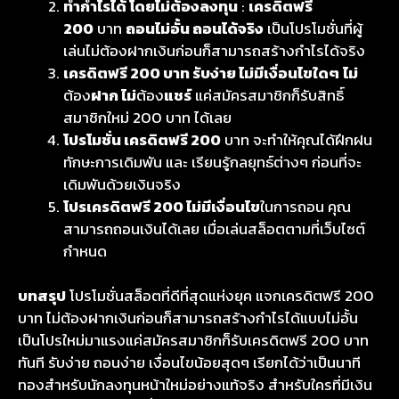
ทำกำไรได้ โดยไม่ต้องลงทุน
:
เครดิตฟรี
200
บาท
ถอนไม่อั้น ถอนได้จริง
เป็นโปรโมชั่นที่ผู้
เล่นไม่ต้องฝากเงินก่อนก็สามารถสร้างกำไรได้จริง
เครดิตฟรี 200 บาท รับง่าย ไม่มีเงื่อนไขใดๆ
ไม่
ต้อง
ฝาก ไม่
ต้อง
แชร์
แค่สมัครสมาชิกก็รับสิทธิ์
สมาชิกใหม่ 200 บาท ได้เลย
โปรโมชั่น เครดิตฟรี 200
บาท จะทำให้คุณได้ฝึกฝน
ทักษะการเดิมพัน และ เรียนรู้กลยุทธ์ต่างๆ ก่อนที่จะ
เดิมพันด้วยเงินจริง
โปร
เครดิตฟรี 200 ไม่มีเงื่อนไข
ในการถอน คุณ
สามารถถอนเงินได้เลย เมื่อเล่นสล็อตตามที่เว็บไซต์
กำหนด
บทสรุป
โปรโมชั่นสล็อตที่ดีที่สุดแห่งยุค แจกเครดิตฟรี 200
บาท ไม่ต้องฝากเงินก่อนก็สามารถสร้างกำไรได้แบบไม่อั้น
เป็นโปรใหม่มาแรงแค่สมัครสมาชิกก็รับเครดิตฟรี 200 บาท
ทันที รับง่าย ถอนง่าย เงื่อนไขน้อยสุดๆ เรียกได้ว่าเป็นนาที
ทองสำหรับนักลงทุนหน้าใหม่อย่างแท้จริง สำหรับใครที่มีเงิน