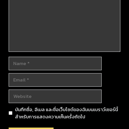
Name
Email
Website
บันทึกชื่อ, อีเมล และชื่อเว็บไซต์ของฉันบนเบราว์เซอร์นี้
สำหรับการแสดงความเห็นครั้งถัดไป