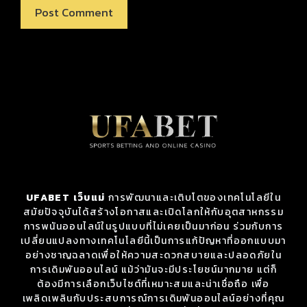
UFABET เว็บแม่
การพัฒนาและเติบโตของเทคโนโลยีใน
สมัยปัจจุบันได้สร้างโอกาสและเปิดโลกให้กับอุตสาหกรรม
การพนันออนไลน์ในรูปแบบที่ไม่เคยเป็นมาก่อน ร่วมกับการ
เปลี่ยนแปลงทางเทคโนโลยีนี้เป็นการแก้ปัญหาที่ออกแบบมา
อย่างชาญฉลาดเพื่อให้ความสะดวกสบายและปลอดภัยใน
การเดิมพันออนไลน์ แม้ว่ามันจะมีประโยชน์มากมาย แต่ก็
ต้องมีการเลือกเว็บไซต์ที่เหมาะสมและน่าเชื่อถือ เพื่อ
เพลิดเพลินกับประสบการณ์การเดิมพันออนไลน์อย่างที่คุณ