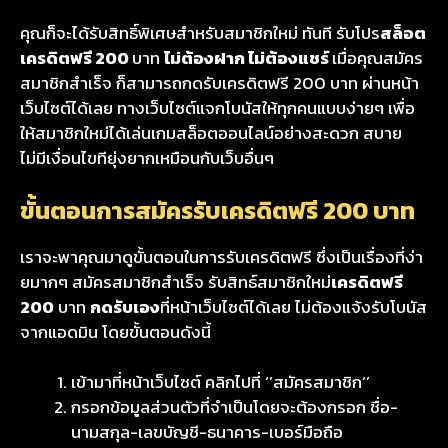
คุณก็จะได้รับสิทธิ์พิเศษสำหรับสมาชิกใหม่ ทันที รับโปร
สล็อต
เครดิตฟรี 200
บาท
ไม่ต้องฝาก ไม่ต้องแชร์
เมื่อคุณสมัคร
สมาชิกสำเร็จ ก็สามารถกดรับเครดิตฟรี 200 บาท ผ่านหน้า
เว็บไซต์ได้เลย ทางเว็บไซต์แจกโบนัสให้ทุกคนแบบง่ายๆ เพื่อ
ให้สมาชิกใหม่ได้เล่นเกมสล็อตออนไลน์อย่างสะดวก สบาย
ไม่มีเงื่อนไขทียุ่งยากเหมือนกับเว็บอื่นๆ
ขั้นตอนการสมัครรับเครดิตฟรี 200 บาท
เราจะพาคุณมาดูขั้นตอนในการรับเครดิตฟรี ซึ่งเป็นเรื่องที่ง่า
ยมากๆ สมัครสมาชิกสำเร็จ รับสิทธ์สมาชิกใหม่
เครดิตฟรี
200
บาท
กดรับเอง
ที่หน้าเว็บไซต์ได้เลย ไม่ต้องแจ้งรับโบนัส
จากแอดมิน โดยขั้นตอนดังนี้
เข้ามาที่หน้าเว็บไซต์ คลิกไปที่ ‘’สมัครสมาชิก’’
กรอกข้อมูลส่วนตัวที่จำเป็นโดยจะต้องกรอก ชื่อ-
นามสกุล-เลขบัญชี-ธนาคาร-เบอร์มือถือ