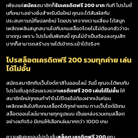
เพียงแค่
สมัคร
สมาชิกก็
รับเครดิตฟรี 200 บาท
ทันที โปรโมชั่
นที่เหมาะอย่างยิ่งสำหรับมือใหม่ คุณจะได้สัมผัสกับ
ประสบการณ์ที่แปลกใหม่ โดยปราศจากความเสี่ยง ได้สนุก
เพลิดเพลินสนุกสนานไปกับเกมสล็อตโดยไม่ไม่ต้องกลัวว่าจะ
ขาดทุน เพราะ โปรโมชั่นพิเศษนี้ คุณไม่จำเป็นต้องลงทุนสัก
บาทก็สามารถสร้างรายได้เข้ากระเป๋าได้จริงๆ
โปรสล็อตเครดิตฟรี 200 รวมทุกค่าย เล่น
ได้ไม่อั้น
สมัครสมาชิกกับเว็บไซต์คาสิโนออนไลน์ วันนี้ คุณจะได้พบกับ
โปรโมชั่นสุดร้อนแรงแจก
เครดิตฟรี 200 เล่นได้ไม่อั้น
ให้
สมาชิกใหม่ทุกคนทำกำไรได้โดยไม่ต้องฝากเงินก่อน
เพลิดเพลินไปกับเกมสล็อตได้ทุกค่ายเกม ทางเว็บไซต์มีเกม
สล็อตออนไลน์มากมายทุกรูปแบบ เป็นแหล่งรวมเกมสล็อต
อย่างแท้จริง มีเกมให้เลือกเล่นมากกว่า 1000 เกม
ความพิเศษของโปรโมชั่น
สล็อต เครดิตฟรี 200
คุณ