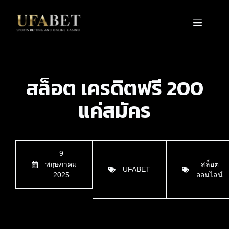
Skip
to
MENU
content
สล็อต เครดิตฟรี 200
แค่สมัคร
9
สล็อต
พฤษภาคม
UFABET
ออนไลน์
2025