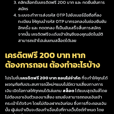
คลิกเลือกรับเครดิตฟรี 200 บาท และ กดยืนยันการ
สมัคร
ระบบจะทำการส่งรหัส OTP ไปยังเบอร์มือถือที่ลง
ทะเบียน ให้คุณนำรหัส OTP มากรอกลงในช่องยืนยัน
อีกครั้ง และ กดตกลง ก็เป็นอันเสร็จสิ้นการสมัคร
จากนั้น เครดิตฟรีจะเด้งเข้าบัญชีของคุณอัตโนมัติ
สามารถเข้าไปเล่นเกมสล็อตได้เลย
เครดิตฟรี 200 บาท หาก
ต้องการถอน ต้องทำอะไรบ้าง
โปรโมชั่น
เครดิตฟรี 200 บาท ถอนไม่จำกัด
ที่จะทำให้คุณได้
ผจญภัยกับประสบการณ์ใหม่ๆแบบไม่มีความเสี่ยงทางการ
เงิน เปิดโอกาสให้ทุกคนได้เล่นเกม
สล็อต
ได้แบบสุดมันส์โดย
ไม่ต้องเอาเงินตัวเองมาเสี่ยง แถมยังสามารถถอนเงินเข้า
กระเป๋าได้จริงๆ โดยไม่ต้องฝากเงินก่อน ซึ่งการที่จะถอนเงิน
นั้น ผู้เล่นจำเป็นจะต้องทำเงื่อนไขที่ทางเว็บไซต์กำหนด โดย