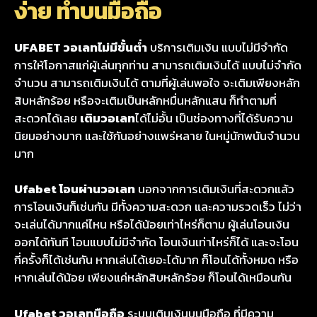
ง่าย ทำบนมือถือ
UFABET วอเลทไม่มีขั้นต่ำ
บริการเติมเงิน แบบไม่มีจำกัด
การให้โอกาสแก่ผู้เล่นทุกท่าน สามารถเติมเงินได้ แบบไม่จำกัด
จำนวน สามารถเติมเงินได้ ตามที่ผู้เล่นพอใจ จะเติมเพียงหลัก
สิบหลักร้อย หรือจะเติมเป็นหลักหมื่นหลักแสน ก็ทำตามที่
สะดวกได้เลย
เติมวอเลท
ได้ไม่อั้น เป็นช่องทางที่ได้รับความ
นิยมอย่างมาก และใช้กันอย่างแพร่หลาย ในหมู่นักพนันจำนวน
มาก
Ufabet โอนผ่านวอเลท
นอกจากการเติมเงินที่สะดวกแล้ว
การโอนเงินก็เช่นกัน มีทั้งความสะดวก และความรวดเร็ว ไม่ว่า
จะเล่นได้มากแค่ไหน หรือได้น้อยเท่าไหร่ก็ตาม ผู้เล่นโอนเงิน
ออกได้ทันที โอนแบบไม่มีจำกัด โอนเงินเท่าไหร่ก็ได้ และจะโอน
กี่ครั้งก็ได้เช่นกัน หากเล่นได้เยอะได้มาก ก็โอนได้ทั้งหมด หรือ
หากเล่นได้น้อย เพียงแค่หลักสิบหลักร้อย ก็โอนได้เหมือนกัน
Ufabet วอเลทมือถือ
ระบบเติมเงินบนมือถือ ที่มีความ