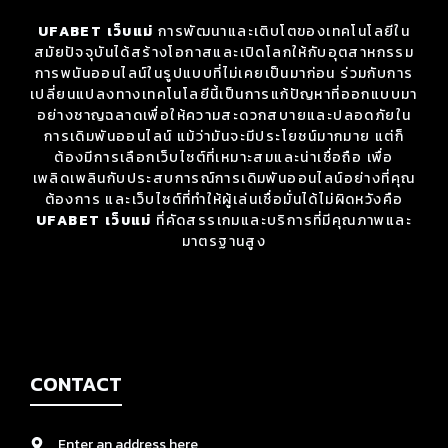
UFABET เว็บแม่
การพัฒนาและเติบโตของเทคโนโลยีใน
สมัยปัจจุบันได้สร้างโอกาสและเปิดโลกให้กับอุตสาหกรรม
การพนันออนไลน์ในรูปแบบที่ไม่เคยเป็นมาก่อน ร่วมกับการ
เปลี่ยนแปลงทางเทคโนโลยีนี้เป็นการแก้ปัญหาที่ออกแบบมา
อย่างชาญฉลาดเพื่อให้ความสะดวกสบายและปลอดภัยใน
การเดิมพันออนไลน์ แม้ว่ามันจะมีประโยชน์มากมาย แต่ก็
ต้องมีการเลือกเว็บไซต์ที่เหมาะสมและน่าเชื่อถือ เพื่อ
เพลิดเพลินกับประสบการณ์การเดิมพันออนไลน์อย่างที่คุณ
ต้องการ และเว็บไซต์ที่ทำให้ผู้เล่นเชื่อมั่นได้ไม่ผิดหวังคือ
UFABET เว็บแม่
ที่คัดสรรเกมและบริการที่มีคุณภาพและ
มาตรฐานสูง
CONTACT
Enter an address here