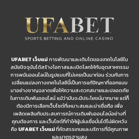
UFABET เว็บแม่
การพัฒนาและเติบโตของเทคโนโลยีใน
สมัยปัจจุบันได้สร้างโอกาสและเปิดโลกให้กับอุตสาหกรรม
การพนันออนไลน์ในรูปแบบที่ไม่เคยเป็นมาก่อน ร่วมกับการ
เปลี่ยนแปลงทางเทคโนโลยีนี้เป็นการแก้ปัญหาที่ออกแบบ
มาอย่างชาญฉลาดเพื่อให้ความสะดวกสบายและปลอดภัย
ในการเดิมพันออนไลน์ แม้ว่ามันจะมีประโยชน์มากมาย แต่ก็
ต้องมีการเลือกเว็บไซต์ที่เหมาะสมและน่าเชื่อถือ เพื่อ
เพลิดเพลินกับประสบการณ์การเดิมพันออนไลน์อย่างที่
คุณต้องการ และเว็บไซต์ที่ทำให้ผู้เล่นเชื่อมั่นได้ไม่ผิดหวัง
คือ
UFABET เว็บแม่
ที่คัดสรรเกมและบริการที่มีคุณภาพ
และมาตรฐานสูง