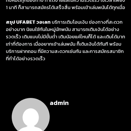
1 นาที ก็สามารถสมัครได้เสร็จสิ้น พร้อมเข้าเล่นพนันได้ทุกเมื่อ
สรุป UFABET วอเลท
บริการเติมโอนเงิน ช่องทางที่สะดวก
อย่างมาก นิยมใช้กันในหมู่นักพนัน สามารถเติมเงินได้อย่าง
รวดเร็ว เติมแบบไม่มีขั้นต่ำ เติมน้อยแค่ไหนก็ได้ และเติมได้มาก
เท่าที่ต้องการ เมื่ออยากเข้าเล่นพนัน ก็เติมเงินได้ทันที พร้อม
บริการฝากถอน ที่มีความสะดวกเช่นกัน และการสมัครสมาชิก
ที่ทำได้อย่างรวดเร็ว
admin