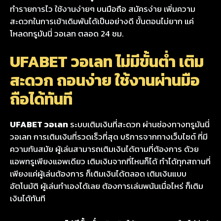
ทำรายการไว ใช้งานง่ายๆ บนมือถือ สมัครง่าย เพิ่มความ
สะดวกในการเข้าเดิมพันได้เป็นอย่างดี ขั้นตอนไม่ยาก แค่
โหลดทรูมันนี่ วอเลท ตลอด 24 ชม.
UFABET วอเลท ไม่มีขั้นต่ำ เติม
สะดวก ถอนง่าย ใช้งานผ่านมือ
ถือได้ทันที
UFABET วอเลท
ระบบเติมเงินที่สะดวก ผ่านช่องทางทรูมันนี่
วอเลท การเติมเงินที่รวดเร็วที่สุด บริการจากทางเว็บไซต์ ที่มี
ความทันสมัย ผู้เล่นสามารถเติมเงินได้ตามที่ต้องการ ด้วย
แอพทรูเพียงแอพเดียว เติมเงินจากที่ไหนก็ได้ ทำได้ทุกสถานที่
เพียงแค่ผู้เล่นต้องการ ก็เติมเงินได้ตลอด เติมเงินแบบ
อัตโนมัติ ผู้เล่นทำเองได้เลย ต้องการเล่นพนันเมื่อไหร่ ก็เติม
เงินได้ทันที