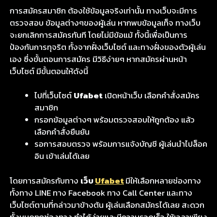
การสมัครสมาชิก ต้องใช้ข้อมูลจริงเท่านั้น ทางเว็บจะมีการ
ตรวจสอบ ข้อมูลต่างๆของผู้เล่น หากพบข้อมูลเท็จ ทางเว็บ
จะยกเลิกการสมัครทันที โดยไม่มีข้อแม้ ทั้งนี้เพื่อเป็นการ
ป้องกันการทุจริต ทั้งจากฝั่งเว็บไซต์ และทางฝั่งของตัวผู้เล่น
เอง ซึ่งขั้นตอนการสมัคร มีวิธีง่ายๆ หากสมัครผ่านหน้า
เว็บไซต์ มีขั้นตอนให้ดังนี้
ไปที่เว็บไซต์
Ufabet
เปิดหน้าเว็บ เลือกคำสั่งสมัคร
สมาชิก
กรอกข้อมูลต่างๆ พร้อมตรวจสอบให้ถูกต้อง แล้ว
เลือกคำสั่งยืนยัน
รอการสอบตรวจ พร้อมการแจ้งบัญชี ผู้เล่นนำไปล็อค
อิน เข้าเล่นได้เลย
โดยการสมัครกับทาง
เว็บ
Ufabet
มีให้เลือกหลายช่องทาง
ทั้งทาง LINE ทาง Facebook ทาง Call Center และทาง
เว็บไซต์ตามที่กล่าวมาข้างต้น ผู้เล่นเลือกสมัครได้เลย สะดวก
ทั้งหมดทุกช่องทาง ทำได้ง่ายและมีความรวดเร็ว ใช้เวลาเพียง