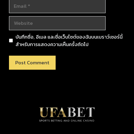
Email
Website
บันทึกชื่อ, อีเมล และชื่อเว็บไซต์ของฉันบนเบราว์เซอร์นี้
สำหรับการแสดงความเห็นครั้งถัดไป