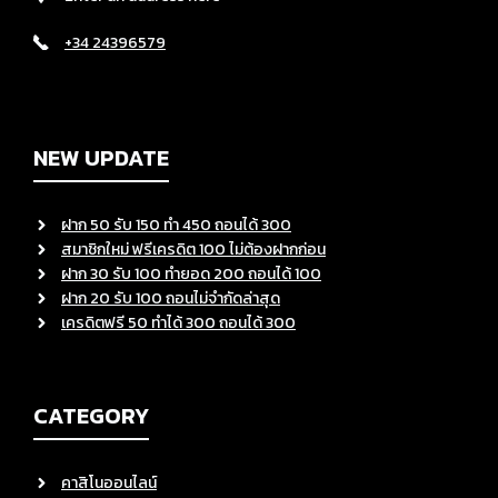
+34 24396579
NEW UPDATE
ฝาก 50 รับ 150 ทํา 450 ถอนได้ 300
สมาชิกใหม่ ฟรีเครดิต 100 ไม่ต้องฝากก่อน
ฝาก 30 รับ 100 ทํายอด 200 ถอนได้ 100
ฝาก 20 รับ 100 ถอนไม่จํากัดล่าสุด
เครดิตฟรี 50 ทำได้ 300 ถอนได้ 300
CATEGORY
คาสิโนออนไลน์