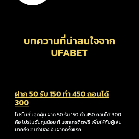
บทความที่น่าสนใจจาก
UFABET
ฝาก 50 รับ 150 ทํา 450 ถอนได้
300
โปรโมชั่นสุดคุ้ม ฝาก 50 รับ 150 ทํา 450 ถอนได้ 300
คือ โปรโมชั่นทุนน้อย ที่ แจกเครดิตฟรี เพิ่มให้กับผู้เล่น
มากถึง 2 เท่าของเงินฝากครั้งแรก