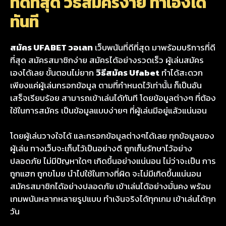
ที่ดีที่สุด วิธีสมัครง่าย ทำเองได้
ทันที
สมัคร UFABET วอเลท
เว็บพนันที่ดีที่สุด มาพร้อมบริการที่ดี
ที่สุด สมัครสมาชิกง่าย สมัครได้อย่างรวดเร็ว ผู้เล่นสมัคร
เองได้เลย ขั้นตอนไม่ยาก
วิธีสมัคร Ufabet
ทำได้สะดวก
เพียงแค่ผู้เล่นกรอกข้อมูล ตามที่กำหนดไว้เท่านั้น ก็เป็นอัน
เสร็จเรียบร้อย สามารถเข้าเล่นได้ทันที โดยข้อมูลต่างๆ ที่ต้อง
ใช้ในการสมัคร เป็นข้อมูลแบบง่ายๆ ที่ผู้เล่นมีอยู่แล้วแน่นอน
โดยผู้เล่นวางใจได้ และกรอกข้อมูลต่างๆได้เลย ทุกข้อมูลของ
ผู้เล่น ทางเว็บจะเก็บไว้เป็นอย่างดี ถูกเก็บรักษาไว้อย่าง
ปลอดภัย ไม่มีปัญหาใดๆ เกิดขึ้นอย่างแน่นอน ไม่ว่าจะเป็น การ
ถูกแฮก ถูกขโมย นำไปใช้ในทางที่ผิด จะไม่มีเกิดขึ้นแน่นอน
สมัครสมาชิกได้อย่างปลอดภัย เข้าเล่นได้อย่างมั่นคง พร้อม
เกมพนันหลากหลายรูปแบบ ทำเงินจริงได้ทุกเกม เข้าเล่นได้ทุก
วัน