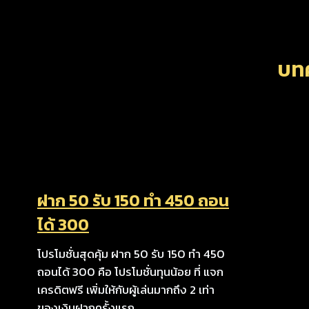
บทค
ฝาก 50 รับ 150 ทํา 450 ถอน
ได้ 300
โปรโมชั่นสุดคุ้ม ฝาก 50 รับ 150 ทํา 450
ถอนได้ 300 คือ โปรโมชั่นทุนน้อย ที่ แจก
เครดิตฟรี เพิ่มให้กับผู้เล่นมากถึง 2 เท่า
ของเงินฝากครั้งแรก