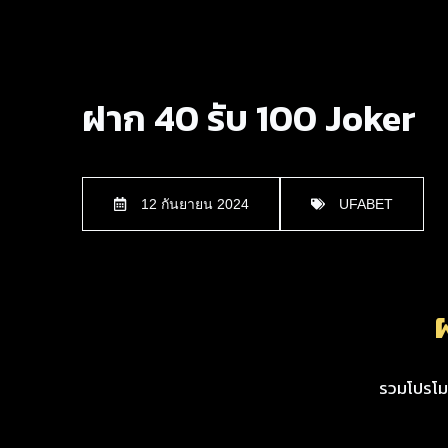
ฝาก 40 รับ 100 Joker
12 กันยายน 2024
UFABET
รวมโปรโมช