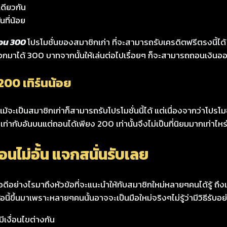
เดียวกัน
นที่น้อย
ถอน 300
โปรโมชั่นของสมาชิกเก่า ที่จะสามารถรับเครดิตฟรีตรงนี้ได้ 
มาได้ 300 บาทจากนั้นให้เล่นต่อไปเรื่อยๆ ก็จะสามารถถอนเงินอ
200 เทิร์นน้อย
ม้จะเป็นสมาชิกเก่าก็สามารถรับโปรโมชั่นนี้ได้ แต่เนื่องจากว่าโปรโมช
ท่ากับอันบนแต่ถอนได้เพียง 200 เท่านั้นจึงไม่เป็นที่นิยมมากเท่าไหร
อนไม่อั้น แจกสนั่นรับเลย
้อดีอย่างไรมาถึงหัวข้อที่จะแนะนำให้กับสมาชิกใหม่หลายๆคนได้รู้ ถึ
อนี้ขึ้นมาเพราะหลายๆคนนั้นอาจจะเป็นมือใหม่จริงๆไม่รู้ว่ามีวิธีรับอ
ีเงื่อนไขต่างกัน