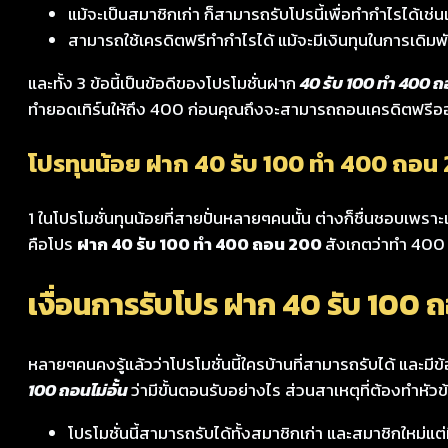
แม้จะเป็นสมาชิกเก่า ก็สามารถรับโปรนี้เพื่อทำกำไรได้เช่น
สามารถใช้เครดิตฟรีทำกำไรได้ แม้จะมีเงินทุนในการเดิมพั
และทั้ง 3 ข้อนี้เป็นข้อดีของโปรโมชั่นฝาก
40 รับ 100 ทํา 400 
ทำยอดเทิร์นให้ถึง 400 ก่อนคุณถึงจะสามารถถอนเครดิตฟรีออก
โปรทุนน้อย ฝาก 40 รับ 100 ทํา 400 ถอน 
1 ในโปรโมชั่นทุนน้อยที่สายปั่นหลายๆคนนั้น ต่างก็ชื่นชอบเพราะแ
คือโปร
ฝาก 40 รับ 100 ทํา 400 ถอน 200
สังเกตว่าทำ 400 เ
เงื่อนการรับโปร ฝาก 40 รับ 100 ถ
หลายๆคนคงรู้แล้วว่าโปรโมชั่นนี้ใครบ้านที่สามารถรับได้ และมีข
100 ถอนไม่อั้น
ว่ามีขั้นตอนรับอย่างไร ส่วนสาเหตุที่ต้องทำหัวข้
โปรโมชั่นนี้สามารถรับได้ทั้งสมาชิกเก่า และสมาชิกใหม่แต่ม