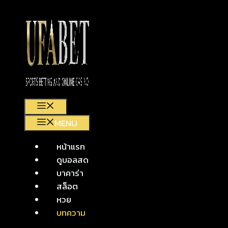
Skip
to
content
MENU
MENU
หน้าแรก
ดูบอลสด
บาคาร่า
สล็อต
หวย
บทความ