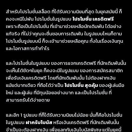
สำหรับโปรโมชั่นสล็อต ที่ได้รับความนิยมที่สุด ในยุคสมัยนี้ ก็
คงจะหนีไม่พ้น โปรโมชั่นในรูปแบบ
โปรโมชั่น เครดิตฟรี
เพราะถือเป็นโปรโมชั่น ที่เข้ามาช่วยเหลือนักเดิมพัน ได้อย่าง
แท้จริง ที่ไม่ว่าคุณจะชื่นชอบการเดิมพัน ในรูปแบบไหนก็ตาม
โปรโมชั่นรูปแบบนี้ ก็จะเข้ามาช่วยเหลือคุณ ทั้งในเรื่องเงินทุน
และโอกาสการทำกำไร
และโปรโมชั่นในรูปแบบ ของการแจกเครดิตฟรี ที่นักเดิมพันนั้น
จะเห็นได้ชัดๆในยุค ก็คงจะมีในรูปแบบ ของการสมัครสมาชิก
เพื่อรับเงินเครดิตฟรี โดยที่นักเดิมพันนั้น ไม่ต้องฝากเงิน
แม้แต่บาทเดียว ที่ถือได้ว่าเป็น
โปรโมชั่น สุดคุ้ม
ของผู้เล่นมือ
ใหม่ และผู้เล่น ที่มีทุนน้อยอย่างมาก และเป็นโปรโมชั่น ที่
สามารถรับได้ง่ายดาย
และอีก 1 รูปแบบ ที่ก็ได้รับความนิยมไม่น้อย นั่นก็คือโปรโมชั่น
ในรูปแบบ
ฝากรับโบนัส
หรือเงินเครดิตฟรี ที่นักเดิมพันนั้น
จำเป็นจะต้องฝากเงิน เพื่อแลกกับเงินโบนัสพิเศษ
แต่ในยุคนี้