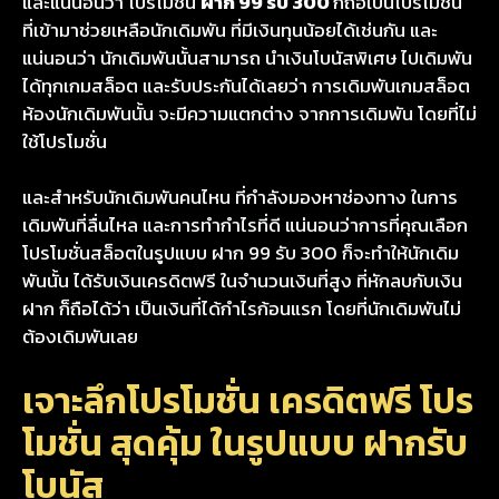
และแน่นอนว่า โปรโมชั่น
ฝาก 99 รับ 300
ก็ถือเป็นโปรโมชั่น
ที่เข้ามาช่วยเหลือนักเดิมพัน ที่มีเงินทุนน้อยได้เช่นกัน และ
แน่นอนว่า นักเดิมพันนั้นสามารถ นำเงินโบนัสพิเศษ ไปเดิมพัน
ได้ทุกเกมสล็อต และรับประกันได้เลยว่า การเดิมพันเกมสล็อต
ห้องนักเดิมพันนั้น จะมีความแตกต่าง จากการเดิมพัน โดยที่ไม่
ใช้โปรโมชั่น
และสำหรับนักเดิมพันคนไหน ที่กำลังมองหาช่องทาง ในการ
เดิมพันที่ลื่นไหล และการทำกำไรที่ดี แน่นอนว่าการที่คุณเลือก
โปรโมชั่นสล็อตในรูปแบบ ฝาก 99 รับ 300 ก็จะทำให้นักเดิม
พันนั้น ได้รับเงินเครดิตฟรี ในจำนวนเงินที่สูง ที่หักลบกับเงิน
ฝาก ก็ถือได้ว่า เป็นเงินที่ได้กำไรก้อนแรก โดยที่นักเดิมพันไม่
ต้องเดิมพันเลย
เจาะลึกโปรโมชั่น เครดิตฟรี โปร
โมชั่น สุดคุ้ม ในรูปแบบ ฝากรับ
โบนัส