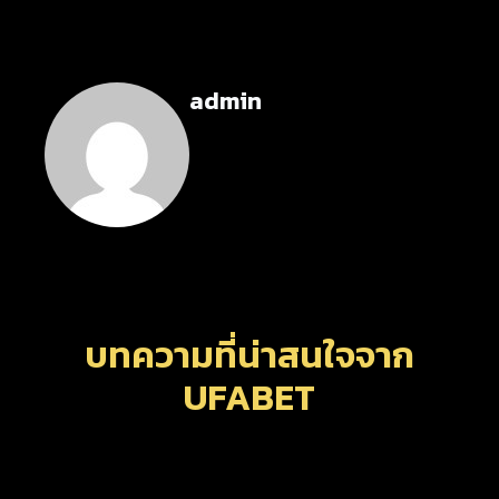
admin
บทความที่น่าสนใจจาก
UFABET