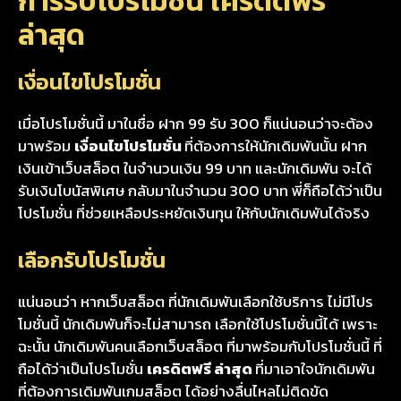
การรับโปรโมชั่น เครดิตฟรี
ล่าสุด
เงื่อนไขโปรโมชั่น
เมื่อโปรโมชั่นนี้ มาในชื่อ ฝาก 99 รับ 300 ก็แน่นอนว่าจะต้อง
มาพร้อม
เงื่อนไขโปรโมชั่น
ที่ต้องการให้นักเดิมพันนั้น ฝาก
เงินเข้าเว็บสล็อต ในจำนวนเงิน 99 บาท และนักเดิมพัน จะได้
รับเงินโบนัสพิเศษ กลับมาในจำนวน 300 บาท พี่ก็ถือได้ว่าเป็น
โปรโมชั่น ที่ช่วยเหลือประหยัดเงินทุน ให้กับนักเดิมพันได้จริง
เลือกรับโปรโมชั่น
แน่นอนว่า หากเว็บสล็อต ที่นักเดิมพันเลือกใช้บริการ ไม่มีโปร
โมชั่นนี้ นักเดิมพันก็จะไม่สามารถ เลือกใช้โปรโมชั่นนี้ได้ เพราะ
ฉะนั้น นักเดิมพันคนเลือกเว็บสล็อต ที่มาพร้อมกับโปรโมชั่นนี้ ที่
ถือได้ว่าเป็นโปรโมชั่น
เครดิตฟรี ล่าสุด
ที่มาเอาใจนักเดิมพัน
ที่ต้องการเดิมพันเกมสล็อต ได้อย่างลื่นไหลไม่ติดขัด