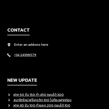
CONTACT
Enter an address here
+34 24396579
NEW UPDATE
ฝาก 50 รับ 150 ทํา 450 ถอนได้ 300
สมาชิกใหม่ ฟรีเครดิต 100 ไม่ต้องฝากก่อน
ฝาก 30 รับ 100 ทํายอด 200 ถอนได้ 100