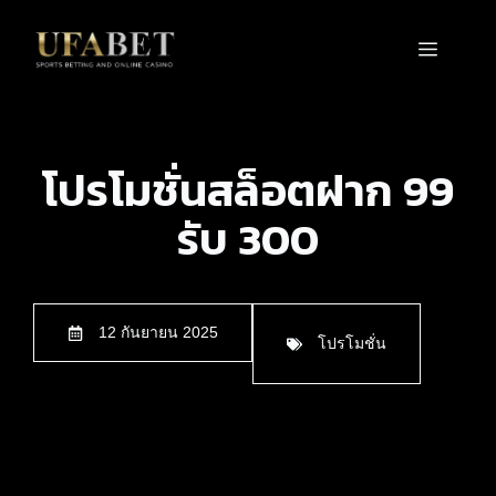
Skip
to
MENU
content
โปรโมชั่นสล็อตฝาก 99
รับ 300
12 กันยายน 2025
โปรโมชั่น